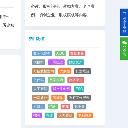
必读、股权问答、激励方案、名企案
例、初创企业、股权模板等内容。
相关性、
联
系
、历史知
客
服
热门标签
公
众
数字化转型
AIGC
数据要素
号
大模型
一网统管
数据资产
可信数据空间
大数据
低空经济
低代码
数字政府
数字孪生
人工智能
城市生命线
ESG
一网通办
智能体
政府工作报告
机器人
信创
电商
数据集
招聘
就业
人力资源
专精特新