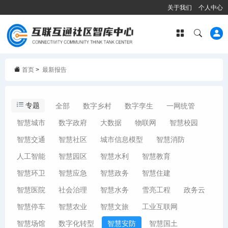
关于我们
个人中心
首页
>
最新报告
专题
全部
数字乡村
数字孪生
一网统管
智慧城市
数字政府
大数据
物联网
智慧校园
智慧交通
智慧社区
城市信息模型
智慧消防
人工智能
智慧园区
智慧水利
智慧教育
智慧环卫
智慧应急
智慧政务
智慧住建
智慧医院
社会治理
智慧水务
雪亮工程
政务云
智慧停车
智慧农业
智慧文旅
工业互联网
智慧场馆
数字化转型
智慧安防
智慧国土