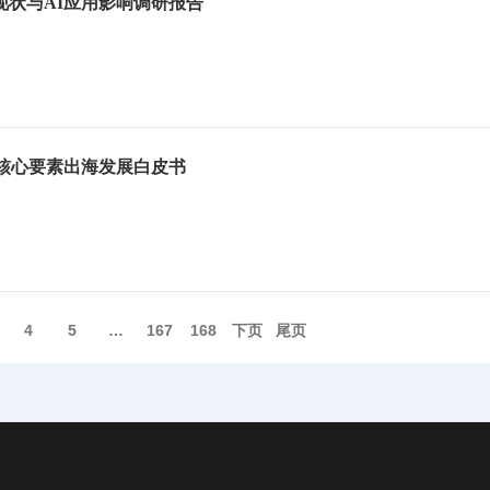
聘现状与AI应用影响调研报告
产业核心要素出海发展白皮书
4
5
…
167
168
下页️
尾页️