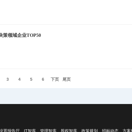
助决策领域企业TOP50
3
4
5
6
下页️
尾页️
设置报告厅、IT智库、管理智库、股权智库、政策规划、招标动态、方案