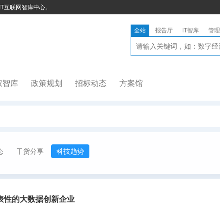
IT互联网智库中心。
全站
报告厅
IT智库
管理
权智库
政策规划
招标动态
方案馆
态
干货分享
科技趋势
表性的大数据创新企业