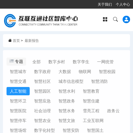
关于我们
个人中心
首页
>
最新报告
专题
全部
数字乡村
数字孪生
一网统管
智慧城市
数字政府
大数据
物联网
智慧校园
智慧交通
智慧社区
城市信息模型
智慧消防
人工智能
智慧园区
智慧水利
智慧教育
智慧环卫
智慧应急
智慧政务
智慧住建
智慧医院
社会治理
智慧水务
雪亮工程
政务云
智慧停车
智慧农业
智慧文旅
工业互联网
智慧场馆
数字化转型
智慧安防
智慧国土