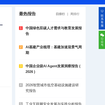
最热报告
日排行
|
周排行
联
系
客
服
中国绿色双碳人才需求与教育发展报
1
告
公
众
号
AI基建产业梳理：基建加速迎景气周
2
期
中国企业级AI Agent发展洞察报告 (
3
2026 )
2026智慧城市低空基础设施建设研
4
究报告
工业互联网安全发展与实践分析报告
5