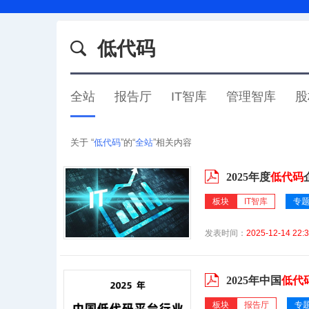
低代码
全站
报告厅
IT智库
管理智库
股
关于 “
低代码
”的“
全站
”相关内容
2025年度
低代码
板块
IT智库
专
发表时间：
2025-12-14 22:3
2025年中国
低代
板块
报告厅
专