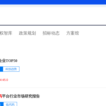
权智库
政策规划
招标动态
方案馆
企业TOP50
题
科技趋势
4:45.0
码
平台行业市场研究报告
题
低代码