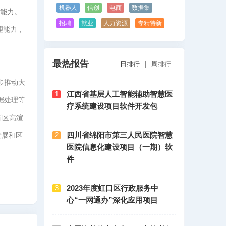
机器人
信创
电商
数据集
本能力。
招聘
就业
人力资源
专精特新
理能力，
最热报告
日排行
|
周排行
步推动大
江西省基层人工智能辅助智慧医
1
据处理等
疗系统建设项目软件开发包
新区高渲
四川省绵阳市第三人民医院智慧
发展和区
2
医院信息化建设项目（一期）软
件
2023年度虹口区行政服务中
3
心“一网通办”深化应用项目