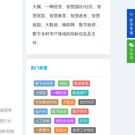
大脑、一网统管、智慧园区/社区、智
慧医院、智慧教育、智慧政务、智慧
联
校园、大数据、物联网、数字政府、
系
客
服
数字乡村等IT领域的招标信息及文
件。
公
众
号
热门标签
数字化转型
AIGC
数据要素
大模型
一网统管
数据资产
可信数据空间
大数据
低空经济
《深圳市
低代码
数字政府
数字孪生
，进行大
人工智能
城市生命线
ESG
一网通办
智能体
政府工作报告
据和空间