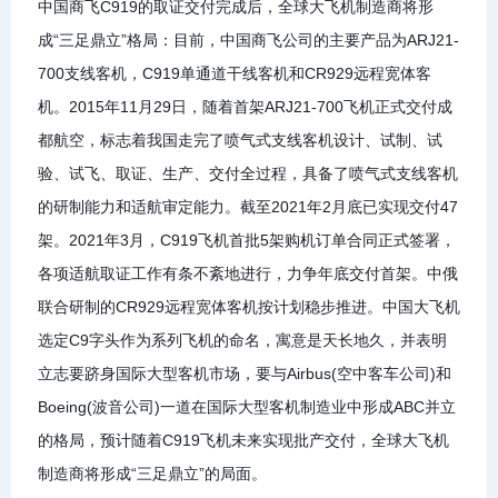
中国商飞C919的取证交付完成后，全球大飞机制造商将形
成“三足鼎立”格局：目前，中国商飞公司的主要产品为ARJ21-
700支线客机，C919单通道干线客机和CR929远程宽体客
机。2015年11月29日，随着首架ARJ21-700飞机正式交付成
都航空，标志着我国走完了喷气式支线客机设计、试制、试
验、试飞、取证、生产、交付全过程，具备了喷气式支线客机
的研制能力和适航审定能力。截至2021年2月底已实现交付47
架。2021年3月，C919飞机首批5架购机订单合同正式签署，
各项适航取证工作有条不紊地进行，力争年底交付首架。中俄
联合研制的CR929远程宽体客机按计划稳步推进。中国大飞机
选定C9字头作为系列飞机的命名，寓意是天长地久，并表明
立志要跻身国际大型客机市场，要与Airbus(空中客车公司)和
Boeing(波音公司)一道在国际大型客机制造业中形成ABC并立
的格局，预计随着C919飞机未来实现批产交付，全球大飞机
制造商将形成“三足鼎立”的局面。